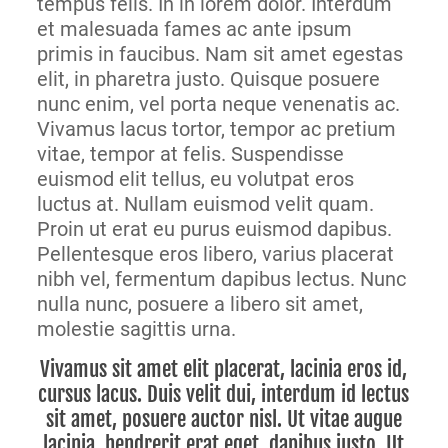
tempus felis. In in lorem dolor. Interdum
et malesuada fames ac ante ipsum
primis in faucibus. Nam sit amet egestas
elit, in pharetra justo. Quisque posuere
nunc enim, vel porta neque venenatis ac.
Vivamus lacus tortor, tempor ac pretium
vitae, tempor at felis. Suspendisse
euismod elit tellus, eu volutpat eros
luctus at. Nullam euismod velit quam.
Proin ut erat eu purus euismod dapibus.
Pellentesque eros libero, varius placerat
nibh vel, fermentum dapibus lectus. Nunc
nulla nunc, posuere a libero sit amet,
molestie sagittis urna.
Vivamus sit amet elit placerat, lacinia eros id,
cursus lacus. Duis velit dui, interdum id lectus
sit amet, posuere auctor nisl. Ut vitae augue
lacinia, hendrerit erat eget, dapibus justo. Ut