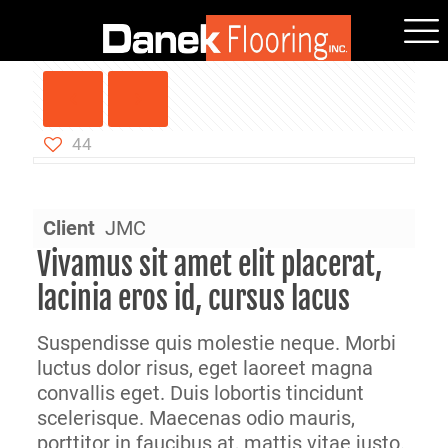
44
Warning
/home/irh3t8rsk5ow/public_html/wp-content/themes/betheme/includes/content-single-portfolio.php
: Attempt to read property "post_excerpt" on null in
on line
198
Client
JMC
Vivamus sit amet elit placerat,
lacinia eros id, cursus lacus
Suspendisse quis molestie neque. Morbi
luctus dolor risus, eget laoreet magna
convallis eget. Duis lobortis tincidunt
scelerisque. Maecenas odio mauris,
porttitor in faucibus at, mattis vitae justo.