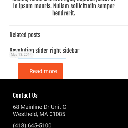
in ipsum mauris. Nullam sollicitudin semper
hendrerit.
Related posts
Warning
: Attempt to read property "post_excerpt" on null in
/home/irh3t8rsk5ow/public_html/wp-content/themes/betheme/includes/content-single-portfolio.php
on line
334
Revolution slider right sidebar
May 13, 2014
Read more
Contact Us
68 Mainline Dr Unit C
Westfield, MA 01085
(413) 645-5100